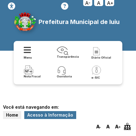
A-
A
A+
Prefeitura Municipal de Iuiu
Transparência
Menu
Diário Oficial
Nota Fiscal
Ouvidoria
e-SIC
Você está navegando em:
Home
Acesso à Informação