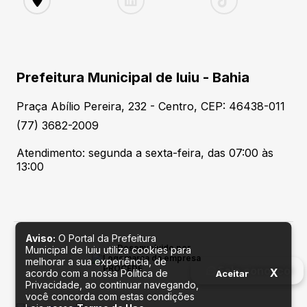
Prefeitura Municipal de Iuiu - Bahia
Praça Abílio Pereira, 232 - Centro, CEP: 46438-011
(77) 3682-2009
Atendimento: segunda a sexta-feira, das 07:00 às
13:00
Aviso:
O Portal da Prefeitura
Desenvolvido por
Municipal de Iuiu utiliza cookies para
melhorar a sua experiência, de
Fale conosco
X
acordo com a nossa Política de
Aceitar
Privacidade, ao continuar navegando,
você concorda com estas condições