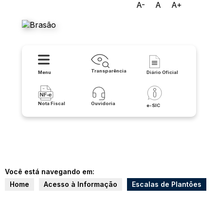
A-
A
A+
Prefeitura Municipal de Iuiu
Transparência
Menu
Diário Oficial
Nota Fiscal
Ouvidoria
e-SIC
Você está navegando em:
Home
Acesso à Informação
Escalas de Plantões