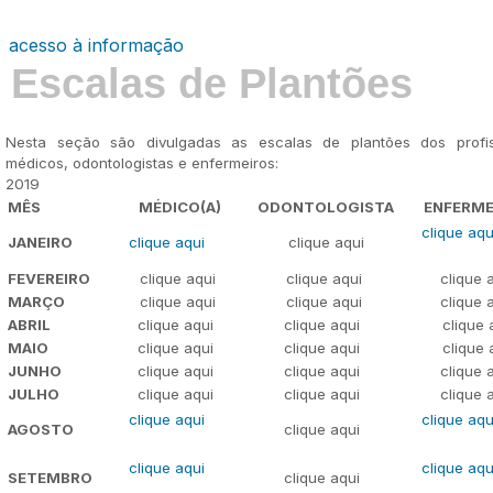
acesso à informação
Escalas de Plantões
Nesta seção são divulgadas as escalas de plantões dos profis
médicos, odontologistas e enfermeiros:
2019
MÊS
MÉDICO(A)
ODONTOLOGISTA
ENFERME
clique aqu
JANEIRO
clique aqui
clique aqui
FEVEREIRO
clique aqui
clique aqui
clique
MARÇO
clique aqui
clique aqui
clique
ABRIL
clique aqui
clique aqui
clique 
MAIO
clique aqui
clique aqui
clique 
JUNHO
clique aqui
clique aqui
clique
JULHO
clique aqui
clique aqui
clique
clique aqui
clique aq
AGOSTO
clique aqui
clique aqui
clique aq
SETEMBRO
clique aqui