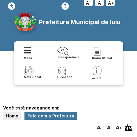
A-
A
A+
Prefeitura Municipal de Iuiu
Transparência
Menu
Diário Oficial
Nota Fiscal
Ouvidoria
e-SIC
Você está navegando em:
Home
Fale com a Prefeitura