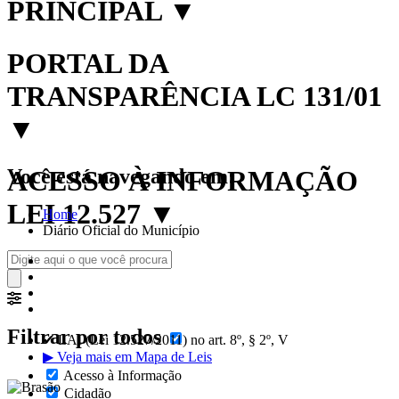
PRINCIPAL
▼
PORTAL DA
TRANSPARÊNCIA LC 131/01
▼
Você está navegando em:
ACESSO À INFORMAÇÃO
LEI 12.527
▼
Home
Diário Oficial do Município
Filtrar por todos
✔ LAI (Lei 12.527/2011) no art. 8º, § 2º, V
▶ Veja mais em Mapa de Leis
Acesso à Informação
Cidadão