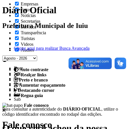
Empresas
Diário Oficial
Fotos
Notícias
Secretarias
Prefeitura Municipal de Iuiu
Servidor
Transparência
Turistas
Videos
Clique aqui para realizar Busca Avançada
Áudios
Dom
Auto contraste
Seg
Realçar links
Ter
Preto e branco
Qua
Aumentar espaçamento
Qui
Destacando cursor
Sex
Regua guia
Sab
Fale conosco
Para consultar a autenticidade do
DIÁRIO OFICIAL
, utilize o
código identificador encontrado no rodapé das edições.
Fale conosco
O que você achou da nossa