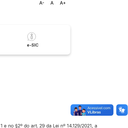
A-
A
A+
a
e-SIC
e no §2º do art. 29 da Lei nº 14.129/2021, a