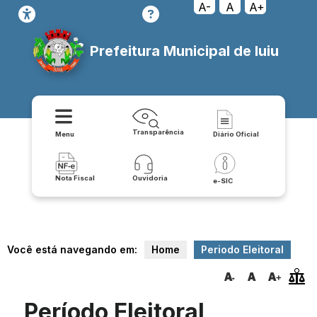
A-
A
A+
Prefeitura Municipal de Iuiu
Transparência
Menu
Diário Oficial
Nota Fiscal
Ouvidoria
e-SIC
Você está navegando em:
Home
Periodo Eleitoral
Período Eleitoral