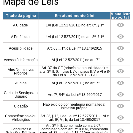
Mapa de Leis
Visualizar
Título da página
Em atendimento à lei
no portal
A Cidade
LAI (Lei 12.527/2011) no art. 8º, § 1º
A Prefeitura
LAI (Lei 12.527/2011) no art. 8º, § 1º
Acessibilidade
Art. 63, §1º, da Lei nº 13.146/2015
Acesso à Informação
LAI (Lei 12.527/2011) no art. 7°
Art. 37 da CF (princípio da publicidade) e
Atos Normativos
arts. 3º, II; 6, inciso I; 7º, incisos II, V e VI e 8º
Próprios
da Lei nº 12.527/2011 - LAI
Áudios
LAI (Lei 12.527/2011) no art. 7°
Carta de Serviços ao
Art. 7º, §4º, da Lei nº 13.460/2017
Usuário
Não exigido por nenhuma norma legal.
Cidadão
Iniciativa própria.
Competências e/ou
Art. 8º, § 1º, I, da Lei nº 12.527/2011 - LAI e
Atribuições
art. 6º, VI, b, da Lei 13.460/2017
Art. 3º, I-III, combinado com art. 6º, I,
Concursos e
combinado com art. 7º, II e VI, combinado
Seleções Públicas
com art. 8º, caput e § 1º, IV (por analogia) e