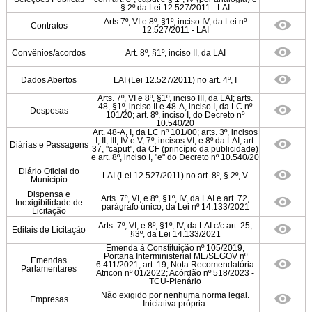
§ 2º da Lei 12.527/2011 - LAI
Arts.7º, VI e 8º, §1º, inciso IV, da Lei nº
Contratos
12.527/2011 - LAI
Convênios/acordos
Art. 8º, §1º, inciso II, da LAI
Dados Abertos
LAI (Lei 12.527/2011) no art. 4º, I
Arts. 7º, VI e 8º, §1º, inciso III, da LAI; arts.
48, §1º, inciso II e 48-A, inciso I, da LC nº
Despesas
101/20; art. 8º, inciso I, do Decreto nº
10.540/20
Art. 48-A, I, da LC nº 101/00; arts. 3º, incisos
I, II, III, IV e V, 7º, incisos VI, e 8º da LAI, art.
Diárias e Passagens
37, "caput", da CF (princípio da publicidade)
e art. 8º, inciso I, "e" do Decreto nº 10.540/20
Diário Oficial do
LAI (Lei 12.527/2011) no art. 8º, § 2º, V
Município
Dispensa e
Arts. 7º, VI, e 8º, §1º, IV, da LAI e art. 72,
Inexigibilidade de
parágrafo único, da Lei nº 14.133/2021
Licitação
Arts. 7º, VI, e 8º, §1º, IV, da LAI c/c art. 25,
Editais de Licitação
§3º, da Lei 14.133/2021
Emenda à Constituição nº 105/2019,
Portaria Interministerial ME/SEGOV nº
Emendas
6.411/2021, art. 19; Nota Recomendatória
Parlamentares
Atricon nº 01/2022; Acórdão nº 518/2023 -
TCU-Plenário
Não exigido por nenhuma norma legal.
Empresas
Iniciativa própria.