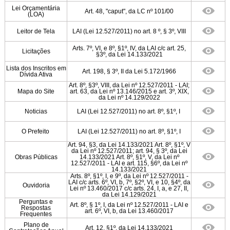
Lei Orçamentária
Art. 48, "caput", da LC nº 101/00
(LOA)
Leitor de Tela
LAI (Lei 12.527/2011) no art. 8 º, § 3º, VIII
Arts. 7º, VI, e 8º, §1º, IV, da LAI c/c art. 25,
Licitações
§3º, da Lei 14.133/2021
Lista dos Inscritos em
Art. 198, § 3º, II da Lei 5.172/1966
Dívida Ativa
Art. 8º, §3º, VIII, da Lei nº 12.527/2011 - LAI;
Mapa do Site
art. 63, da Lei nº 13.146/2015 e art. 3º, XIX,
da Lei nº 14.129/2022
Noticias
LAI (Lei 12.527/2011) no art. 8º, §1º, I
O Prefeito
LAI (Lei 12.527/2011) no art. 8º, §1º, I
Art. 94, §3, da Lei 14.133/2021 Art. 8º, §1º, V
da Lei nº 12.527/2011; art. 94, § 3º, da Lei
Obras Públicas
14.133/2021 Art. 8º, §1º, V, da Lei nº
12.527/2011 - LAI e art. 115, §6º, da Lei nº
14.133/2021
Arts. 8º, §1º, I, e 9º, da Lei nº 12.527/2011 -
LAI c/c arts. 6º, VI, b, 7º, §2º, VI, e 10, §4º, da
Ouvidoria
Lei nº 13.460/2017 c/c arts. 24, I, a, e 27, II,
da Lei 14.129/2021
Perguntas e
Art. 8º, § 1º, I, da Lei nº 12.527/2011 - LAI e
Respostas
art. 6º, VI, b, da Lei 13.460/2017
Frequentes
Plano de
Art. 12, §1º, da Lei 14.133/2021