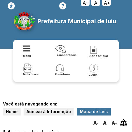
A-
A
A+
Prefeitura Municipal de Iuiu
Transparência
Menu
Diário Oficial
Nota Fiscal
Ouvidoria
e-SIC
Você está navegando em:
Home
Acesso à Informação
Mapa de Leis