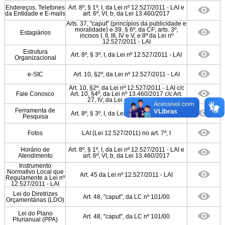
Endereços, Telefones
Art. 8º, § 1º, I, da Lei nº 12.527/2011 - LAI e
da Entidade e E-mails
art. 6º, VI, b, da Lei 13.460/2017
Arts. 37, "caput" (princípios da publicidade e
moralidade) e 39, § 6º, da CF; arts. 3º,
Estagiários
incisos I, II, III, IV e V, e 8º da Lei nº
12.527/2011 - LAI
Estrutura
Art. 8º, § 3º, I, da Lei nº 12.527/2011 - LAI
Organizacional
e­-SIC
Art. 10, §2º, da Lei nº 12.527/2011 - LAI
Art. 10, §2º, da Lei nº 12.527/2011 - LAI c/c
Fale Conosco
Art. 10, §4º, da Lei nº 13.460/2017 c/c Art.
27, IV, da Lei nº 14.129/2021
Ferramenta de
Art. 8º, § 3º, I, da Lei nº 12.527/2011 - LAI
Pesquisa
Fotos
LAI (Lei 12.527/2011) no art. 7º, I
Horário de
Art. 8º, § 1º, I, da Lei nº 12.527/2011 - LAI e
Atendimento
art. 6º, VI, b, da Lei 13.460/2017
Instrumento
Normativo Local que
Art. 45 da Lei nº 12.527/2011 - LAI
Regulamente a Lei nº
12.527/2011 - LAI
Lei do Diretrizes
Art. 48, "caput", da LC nº 101/00
Orçamentárias (LDO)
Lei do Plano
Art. 48, "caput", da LC nº 101/00
Plurianual (PPA)