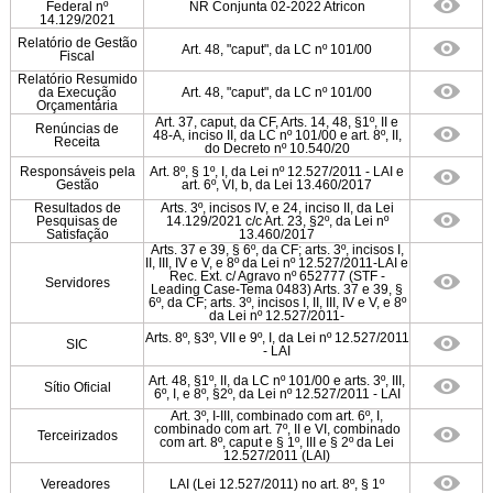
Federal nº
NR Conjunta 02-2022 Atricon
14.129/2021
Relatório de Gestão
Art. 48, "caput", da LC nº 101/00
Fiscal
Relatório Resumido
da Execução
Art. 48, "caput", da LC nº 101/00
Orçamentária
Art. 37, caput, da CF, Arts. 14, 48, §1º, II e
Renúncias de
48-A, inciso II, da LC nº 101/00 e art. 8º, II,
Receita
do Decreto nº 10.540/20
Responsáveis pela
Art. 8º, § 1º, I, da Lei nº 12.527/2011 - LAI e
Gestão
art. 6º, VI, b, da Lei 13.460/2017
Resultados de
Arts. 3º, incisos IV, e 24, inciso II, da Lei
Pesquisas de
14.129/2021 c/c Art. 23, §2º, da Lei nº
Satisfação
13.460/2017
Arts. 37 e 39, § 6º, da CF; arts. 3º, incisos I,
II, III, IV e V, e 8º da Lei nº 12.527/2011-LAI e
Rec. Ext. c/ Agravo nº 652777 (STF -
Servidores
Leading Case-Tema 0483) Arts. 37 e 39, §
6º, da CF; arts. 3º, incisos I, II, III, IV e V, e 8º
da Lei nº 12.527/2011-
Arts. 8º, §3º, VII e 9º, I, da Lei nº 12.527/2011
SIC
- LAI
Art. 48, §1º, II, da LC nº 101/00 e arts. 3º, III,
Sítio Oficial
6º, I, e 8º, §2º, da Lei nº 12.527/2011 - LAI
Art. 3º, I-III, combinado com art. 6º, I,
combinado com art. 7º, II e VI, combinado
Terceirizados
com art. 8º, caput e § 1º, III e § 2º da Lei
12.527/2011 (LAI)
Vereadores
LAI (Lei 12.527/2011) no art. 8º, § 1º