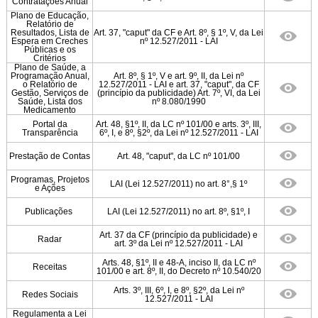
Contratações Anual
Plano de Educação,
Relatório de
Resultados, Lista de
Art. 37, "caput" da CF e Art. 8º, § 1º, V, da Lei
Espera em Creches
nº 12.527/2011 - LAI
Públicas e os
Critérios
Plano de Saúde, a
Programação Anual,
Art. 8º, § 1º, V e art. 9º, II, da Lei nº
o Relatório de
12.527/2011 - LAI e art. 37, "caput", da CF
Gestão, Serviços de
(princípio da publicidade) Art. 7º, VI, da Lei
Saúde, Lista dos
nº 8.080/1990
Medicamento
Portal da
Art. 48, §1º, II, da LC nº 101/00 e arts. 3º, III,
Transparência
6º, I, e 8º, §2º, da Lei nº 12.527/2011 - LAI
Prestação de Contas
Art. 48, "caput", da LC nº 101/00
Programas, Projetos
LAI (Lei 12.527/2011) no art. 8°,§ 1º
e Ações
Publicações
LAI (Lei 12.527/2011) no art. 8º, §1º, I
Art. 37 da CF (princípio da publicidade) e
Radar
art. 3º da Lei nº 12.527/2011 - LAI
Arts. 48, §1º, II e 48-A, inciso II, da LC nº
Receitas
101/00 e art. 8º, II, do Decreto nº 10.540/20
Arts. 3º, III, 6º, I, e 8º, §2º, da Lei nº
Redes Sociais
12.527/2011 - LAI
Regulamenta a Lei