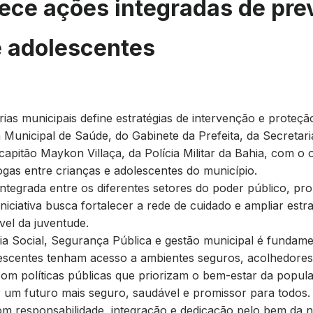
alece ações integradas de pr
e adolescentes
rias municipais define estratégias de intervenção e proteçã
Municipal de Saúde, do Gabinete da Prefeita, da Secretari
pitão Maykon Villaça, da Polícia Militar da Bahia, com o ob
gas entre crianças e adolescentes do município.
integrada entre os diferentes setores do poder público, 
iniciativa busca fortalecer a rede de cuidado e ampliar est
el da juventude.
ia Social, Segurança Pública e gestão municipal é fundamen
escentes tenham acesso a ambientes seguros, acolhedores
om políticas públicas que priorizam o bem-estar da popul
r um futuro mais seguro, saudável e promissor para todos.
com responsabilidade, integração e dedicação pelo bem da 