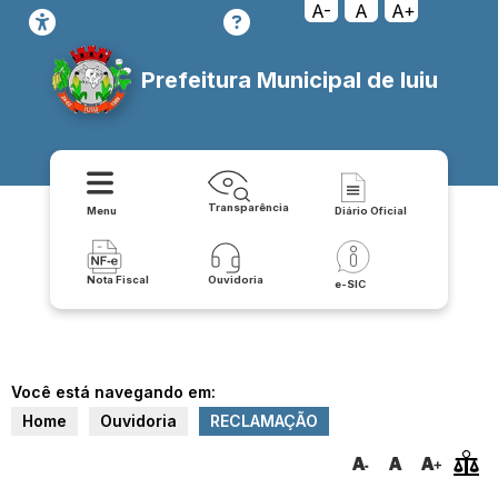
A-
A
A+
Prefeitura Municipal de Iuiu
Transparência
Menu
Diário Oficial
Nota Fiscal
Ouvidoria
e-SIC
Você está navegando em:
Home
Ouvidoria
RECLAMAÇÃO