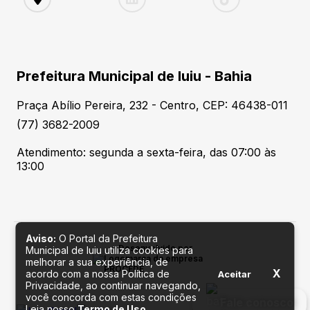
Prefeitura Municipal de Iuiu - Bahia
Praça Abílio Pereira, 232 - Centro, CEP: 46438-011
(77) 3682-2009
Atendimento: segunda a sexta-feira, das 07:00 às
13:00
Aviso:
O Portal da Prefeitura
Desenvolvido por
Municipal de Iuiu utiliza cookies para
melhorar a sua experiência, de
X
acordo com a nossa Política de
Aceitar
Privacidade, ao continuar navegando,
você concorda com estas condições
Fale conosco
Leia nosso
Termo de Uso
.