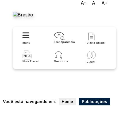
A-
A
A+
Prefeitura Municipal de Iuiu
Transparência
Menu
Diário Oficial
Nota Fiscal
Ouvidoria
e-SIC
Você está navegando em:
Home
Publicações