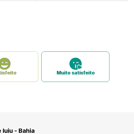
isfeito
Muito satisfeito
 Iuiu - Bahia