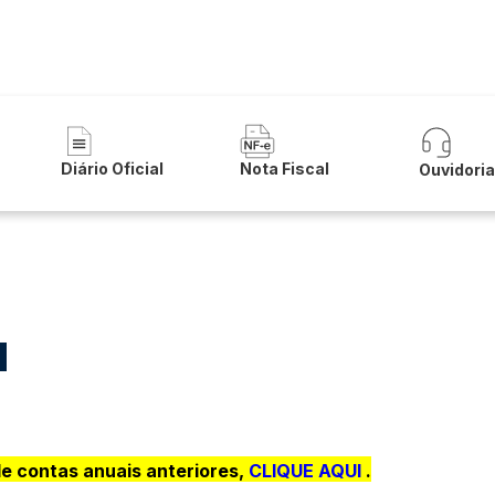
 Municipal de Iuiu
Diário Oficial
Nota Fiscal
Ouvidori
de contas anuais anteriores,
CLIQUE AQUI
.