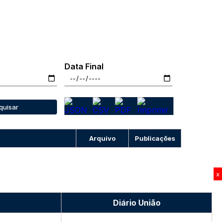
Data Final
quisar
Arquivo
Publicações
x
Diário União