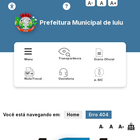
relatorio/exportar_v2/contratos-covid/json
A-
A
A+
Prefeitura Municipal de Iuiu
Transparência
Menu
Diário Oficial
Nota Fiscal
Ouvidoria
e-SIC
Você está navegando em:
Home
Erro 404