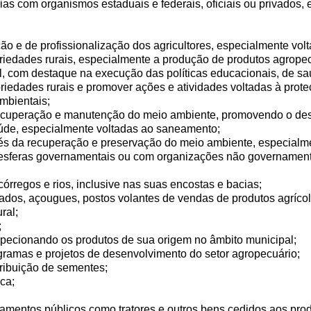
ias com organismos estaduais e federais, oficiais ou privados
ão e de profissionalização dos agricultores, especialmente volt
riedades rurais, especialmente a produção de produtos agropec
 com destaque na execução das políticas educacionais, de saú
opriedades rurais e promover ações e atividades voltadas à pro
mbientais;
recuperação e manutenção do meio ambiente, promovendo o de
úde, especialmente voltadas ao saneamento;
vés da recuperação e preservação do meio ambiente, especialme
 esferas governamentais ou com organizações não governamenta
córregos e rios, inclusive nas suas encostas e bacias;
ercados, açougues, postos volantes de vendas de produtos agríc
ral;
;
nspecionando os produtos de sua origem no âmbito municipal;
gramas e projetos de desenvolvimento do setor agropecuário;
tribuição de sementes;
ca;
pamentos públicos como tratores e outros bens cedidos aos prod