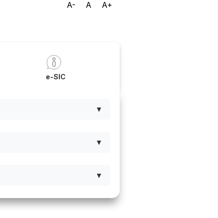
A-
A
A+
a
e-SIC
▼
▼
▼