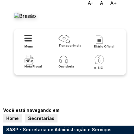
A-
A
A+
Prefeitura Municipal de Iuiu
Transparência
Menu
Diário Oficial
Nota Fiscal
Ouvidoria
e-SIC
Você está navegando em:
Home
Secretarias
SASP - Secretaria de Administração e Serviços
Públicos