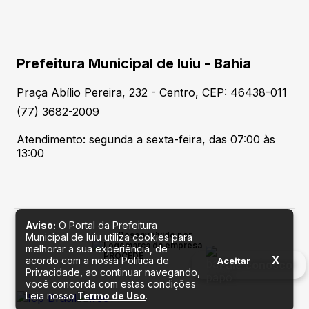
Prefeitura Municipal de Iuiu - Bahia
Praça Abílio Pereira, 232 - Centro, CEP: 46438-011
(77) 3682-2009
Atendimento: segunda a sexta-feira, das 07:00 às
13:00
Aviso:
O Portal da Prefeitura
Desenvolvido por
Municipal de Iuiu utiliza cookies para
melhorar a sua experiência, de
X
acordo com a nossa Política de
Aceitar
Fale conosco
Privacidade, ao continuar navegando,
você concorda com estas condições
Leia nosso
Termo de Uso
.