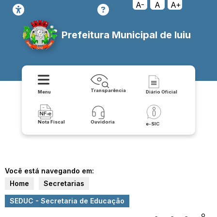
A-
A
A+
Prefeitura Municipal de Iuiu
Transparência
Menu
Diário Oficial
Nota Fiscal
Ouvidoria
e-SIC
Você está navegando em:
Home
Secretarias
SEDUC - Secretaria de Educação