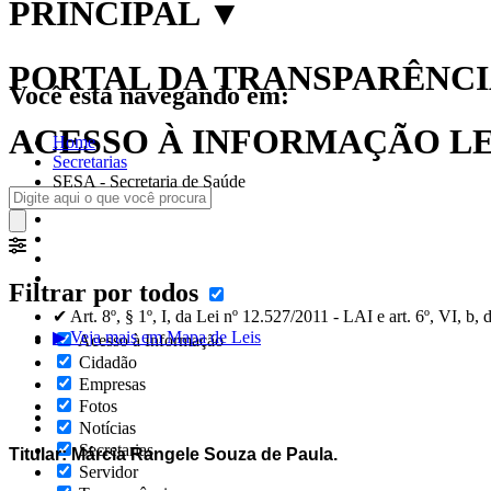
PRINCIPAL
▼
PORTAL DA TRANSPARÊNCIA
Você está navegando em:
ACESSO À INFORMAÇÃO LEI
Home
Secretarias
SESA - Secretaria de Saúde
Filtrar por todos
✔ Art. 8º, § 1º, I, da Lei nº 12.527/2011 - LAI e art. 6º, VI, b
▶ Veja mais em Mapa de Leis
Acesso à Informação
Cidadão
Empresas
Fotos
Notícias
Secretarias
Titular: Márcia Rangele Souza de Paula.
Servidor