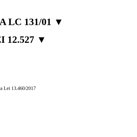
 LC 131/01
▼
 12.527
▼
, da Lei 13.460/2017