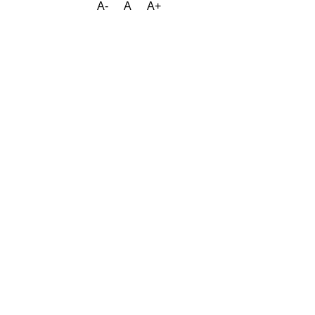
A-
A
A+