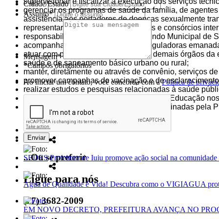
supervisionar e fiscalizar a execução dos serviços técni
Cidade/Estado
gerenciar os programas de saúde da família, de agentes
Assunto*
assistência aos portadores de doenças sexualmente tran
representar o Município em conselhos e consórcios inter
responsabilizar-se pela gestão do Fundo Municipal de 
acompanhar e executar as normas reguladoras emanadas
atuar com perfeita integração com os demais órgãos da 
Mensagem*
saúde e de saneamento básico urbano ou rural;
*Campos obrigatórios
manter, diretamente ou através de convênio, serviços de
promover campanhas de vacinação e de esclarecimento 
Ao iniciar um contato, você concorda com a
Política de privac
realizar estudos e pesquisas relacionadas à saúde públi
prestar orientação técnica à Secretaria de Educação nos
executar outras tarefas correlatas e determinadas pela P
...Ou se preferir
SEDES
Prefeitura de Iuiu promove ação social na comunidade 
Ligue para nós
Água de Qualidade é Vida! Descubra como o VIGIAGUA prot
(77) 3682-2009
EM NOVO DECRETO, PREFEITURA AVANÇA NO PR