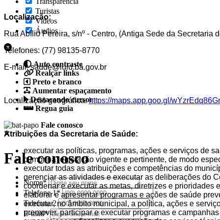
Transparência
Turistas
Localização:
Videos
Áudios
Rua Abílio Pereira, s/nº - Centro, (Antiga Sede da Secretaria 
Telefones: (77) 98135-8770
Auto contraste
E-mail: saude@iuiu.ba.gov.br
Realçar links
Preto e branco
Aumentar espaçamento
Destacando cursor
Localização geográfica:
https://maps.app.goo.gl/wYzrEdq8
Regua guia
Fale conosco
Atribuições da Secretaria de Saúde:
executar as políticas, programas, ações e serviços de sa
Fale conosco
cumprir a legislação vigente e pertinente, de modo espec
executar todas as atribuições e competências do municí
gerenciar as atividades e executar as deliberações do 
Nome*
coordenar e executar as metas, diretrizes e prioridades
Telefone 1*
elaborar e apresentar programas e ações de saúde preve
Telefone 2
executar, no âmbito municipal, a política, ações e serviç
promover, participar e executar programas e campanhas
E-mail*