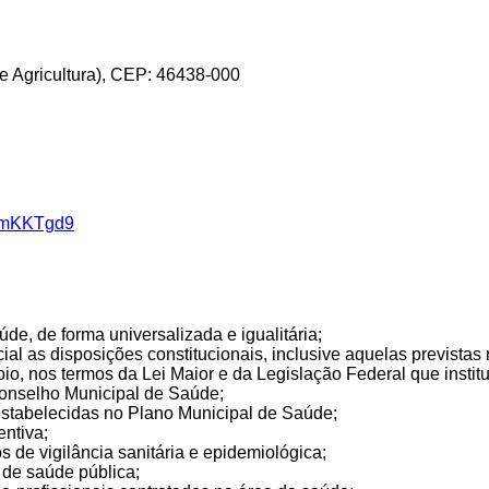
de Agricultura), CEP: 46438-000
6GmKKTgd9
úde, de forma universalizada e igualitária;
ial as disposições constitucionais, inclusive aquelas previstas
pio, nos termos da Lei Maior e da Legislação Federal que insti
Conselho Municipal de Saúde;
 estabelecidas no Plano Municipal de Saúde;
ntiva;
os de vigilância sanitária e epidemiológica;
 de saúde pública;