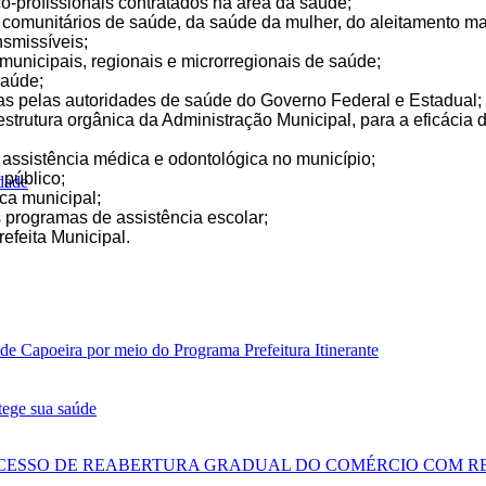
co-profissionais contratados na área da saúde;
 comunitários de saúde, da saúde da mulher, do aleitamento mat
smissíveis;
municipais, regionais e microrregionais de saúde;
Saúde;
 pelas autoridades de saúde do Governo Federal e Estadual;
estrutura orgânica da Administração Municipal, para a eficácia
 assistência médica e odontológica no município;
público;
idade
ca municipal;
 programas de assistência escolar;
refeita Municipal.
de Capoeira por meio do Programa Prefeitura Itinerante
ege sua saúde
OCESSO DE REABERTURA GRADUAL DO COMÉRCIO COM R