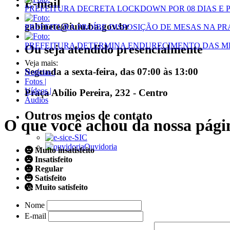
E-mail
PREFEITURA DECRETA LOCKDOWN POR 08 DIAS E 
gabinete@iuiu.ba.gov.br
PREFEITURA PROÍBE DISPOSIÇÃO DE MESAS NA P
PREFEITURA DETERMINA ENDURECIMENTO DAS M
Ou seja atendido presencialmente
Veja mais:
Segunda a sexta-feira, das 07:00 às 13:00
Notícias |
Fotos |
Vídeos |
Praça Abílio Pereira, 232 - Centro
Áudios
Outros meios de contato
O que você achou da nossa pági
e-SIC
Ouvidoria
Muito insatisfeito
Insatisfeito
Regular
Satisfeito
Muito satisfeito
Nome
E-mail