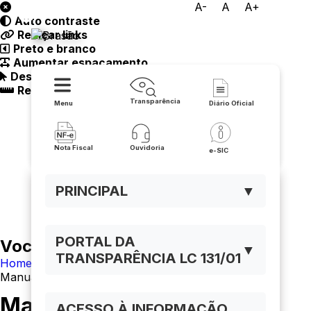
A-
A
A+
Auto contraste
Prefeitura Municipal de Iuiu
Realçar links
Preto e branco
Aumentar espaçamento
Destacando cursor
Regua guia
Transparência
Menu
Diário Oficial
Nota Fiscal
Ouvidoria
e-SIC
PRINCIPAL
▼
PORTAL DA
Você está navegando em:
▼
TRANSPARÊNCIA LC 131/01
Home
Manual De Navegação
Manual de Navegação
ACESSO À INFORMAÇÃO