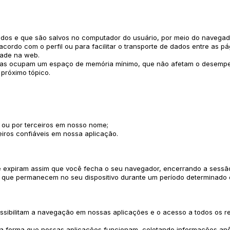
itados e que são salvos no computador do usuário, por meio do navega
de acordo com o perfil ou para facilitar o transporte de dados entre a
dade na web.
 mas ocupam um espaço de memória mínimo, que não afetam o desempe
próximo tópico.
s ou por terceiros em nosso nome;
ceiros confiáveis em nossa aplicação.
e expiram assim que você fecha o seu navegador, encerrando a sessã
s que permanecem no seu dispositivo durante um período determinado 
ossibilitam a navegação em nossas aplicações e o acesso a todos os 
m a forma que nossas aplicações funcionam, coletando informações an