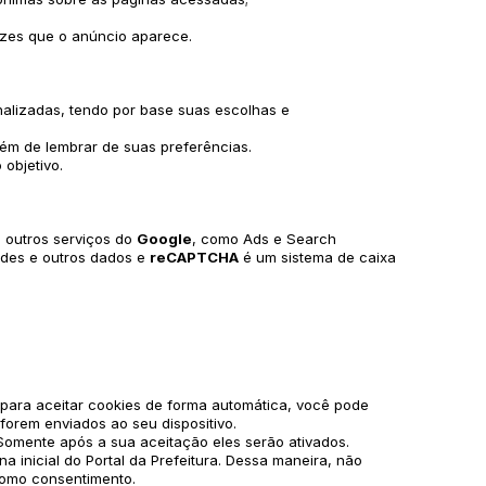
ezes que o anúncio aparece.
onalizadas, tendo por base suas escolhas e
lém de lembrar de suas preferências.
objetivo.
m outros serviços do
Google
, como Ads e Search
dades e outros dados e
reCAPTCHA
é um sistema de caixa
 para aceitar cookies de forma automática, você pode
 forem enviados ao seu dispositivo.
Somente após a sua aceitação eles serão ativados.
a inicial do Portal da Prefeitura. Dessa maneira, não
como consentimento.