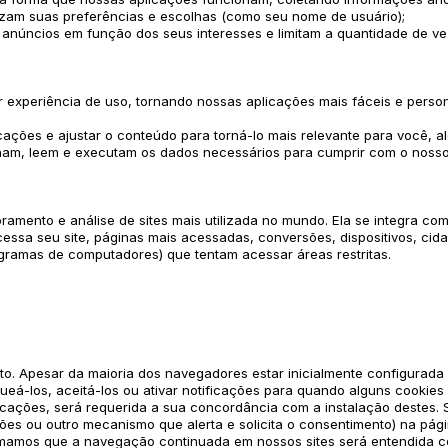
izam suas preferências e escolhas (como seu nome de usuário);
 anúncios em função dos seus interesses e limitam a quantidade de v
hor experiência de uso, tornando nossas aplicações mais fáceis e pers
ações e ajustar o conteúdo para torná-lo mais relevante para você, a
am, leem e executam os dados necessários para cumprir com o nosso 
ramento e análise de sites mais utilizada no mundo. Ela se integra co
cessa seu site, páginas mais acessadas, conversões, dispositivos, ci
ogramas de computadores) que tentam acessar áreas restritas.
nto. Apesar da maioria dos navegadores estar inicialmente configurada
eá-los, aceitá-los ou ativar notificações para quando alguns cookies
cações, será requerida a sua concordância com a instalação destes. 
es ou outro mecanismo que alerta e solicita o consentimento) na págin
rmamos que a navegação continuada em nossos sites será entendida 