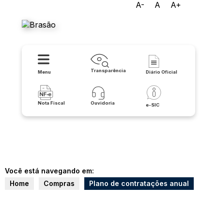
A-
A
A+
Prefeitura Municipal de Iuiu
Transparência
Menu
Diário Oficial
Nota Fiscal
Ouvidoria
e-SIC
Você está navegando em:
Home
Compras
Plano de contratações anual