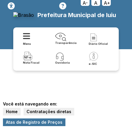
A-
A
A+
Prefeitura Municipal de Iuiu
Transparência
Menu
Diário Oficial
Nota Fiscal
Ouvidoria
e-SIC
Você está navegando em:
Home
Contratações diretas
Atas de Registro de Preços