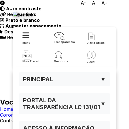
A-
A
A+
Auto contraste
Prefeitura Municipal de Iuiu
Realçar links
Preto e branco
Aumentar espaçamento
Destacando cursor
Regua guia
Transparência
Menu
Diário Oficial
Nota Fiscal
Ouvidoria
e-SIC
PRINCIPAL
▼
PORTAL DA
Você está navegando em:
▼
TRANSPARÊNCIA LC 131/01
Home
Coronavírus
Contratos e Aquisições
ACESSO À INFORMAÇÃO