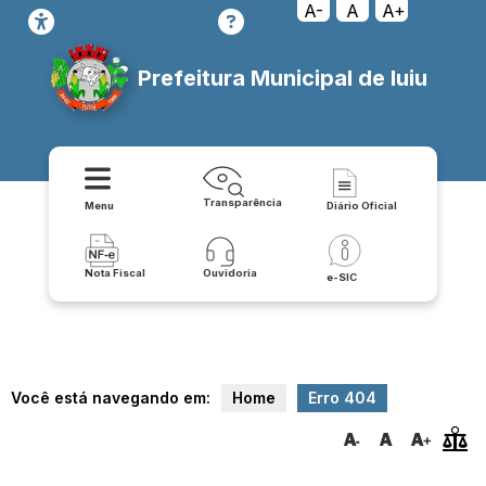
transparencia/coronavirus/obras-publicas-municipais
A-
A
A+
Prefeitura Municipal de Iuiu
Transparência
Menu
Diário Oficial
Nota Fiscal
Ouvidoria
e-SIC
Você está navegando em:
Home
Erro 404