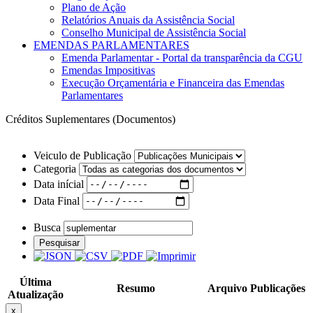
Plano de Ação
Relatórios Anuais da Assistência Social
Conselho Municipal de Assistência Social
EMENDAS PARLAMENTARES
Emenda Parlamentar - Portal da transparência da CGU
Emendas Impositivas
Execução Orçamentária e Financeira das Emendas
Parlamentares
Créditos Suplementares (Documentos)
Veiculo de Publicação
Categoria
Data inícial
Data Final
Busca
Pesquisar
Última
Resumo
Arquivo
Publicações
Atualização
x