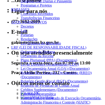
...Ou se preferir
Despesas com Diárias e Passagens
Programas e Projetos
REPASSES
Ligue para nós
Convênios Recebidos
Transferências Financeiras
(77) 3682-2009
ATOS NORMATIVOS
Decretos
Leis
E-mail
Portarias
Resoluções
gabinete@iuiu.ba.gov.br
Lei Orgânica do Município
LRF (LEI DE RESPONSABILIDADE FISCAL)
Ou seja atendido presencialmente
Orçamento da Despesa
Orçamento da Receita
Plano Plurianual (PPA) (Documentos)
Segunda a sexta-feira, das 07:00 às 13:00
Lei de Diretrizes Orçamentárias (LDO)
Lei Orçamentária Anual (LOA) (Documentos)
Praça Abílio Pereira, 232 - Centro
Relatório Res. Execução Orçamentária (RREO)
(Documentos)
Relatório Gestão Fiscal (RGF) (Documentos)
Outros meios de contato
Relatorio de Prestacao de Contas Anual
Créditos Suplementares (Documentos)
e-SIC
Funcional Programática
Ouvidoria
Sistema Único e Integrado de Execução Orçamentária,
Administração Financeira e Controle (SIAFIC)