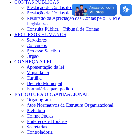
CONTAS PÚBLICAS
Prestação de Contas do Governo
Prestação de Contas da Gestão
Resultado da Apreciação das Contas pelo TCM e
Legislativo
Consulta Pública - Tribunal de Contas
RECURSOS HUMANOS
Servidores
Concursos
Processo Seletivo
Órgão
CONHEÇA A LEI
Apresentação da lei
Mapa da lei
Cartilha
Decreto Municipal
Formulários para pedido
ESTRUTURA ORGANIZACIONAL
Organograma
Atos Normativos da Estrutura Organizacional
Prefeitura
Competências
Endereços e Horários
Secretarias
Controladoria