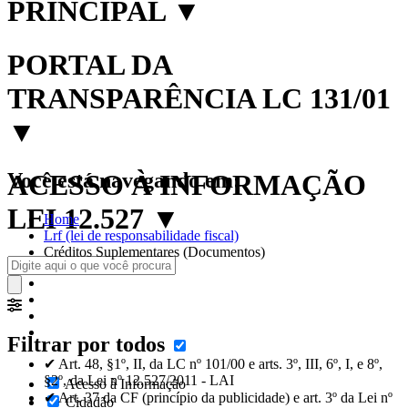
PRINCIPAL
▼
PORTAL DA
TRANSPARÊNCIA LC 131/01
▼
Você está navegando em:
ACESSO À INFORMAÇÃO
LEI 12.527
▼
Home
Lrf (lei de responsabilidade fiscal)
Créditos Suplementares (Documentos)
Filtrar por todos
✔ Art. 48, §1º, II, da LC nº 101/00 e arts. 3º, III, 6º, I, e 8º,
§2º, da Lei nº 12.527/2011 - LAI
Acesso à Informação
✔ Art. 37 da CF (princípio da publicidade) e art. 3º da Lei nº
Cidadão