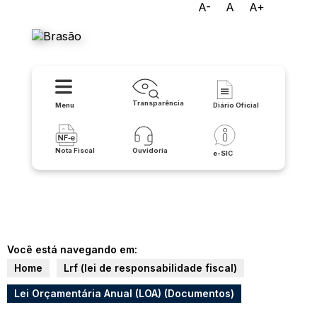
A-
A
A+
Prefeitura Municipal de Iuiu
Transparência
Menu
Diário Oficial
Nota Fiscal
Ouvidoria
e-SIC
Você está navegando em:
Home
Lrf (lei de responsabilidade fiscal)
Lei Orçamentária Anual (LOA) (Documentos)