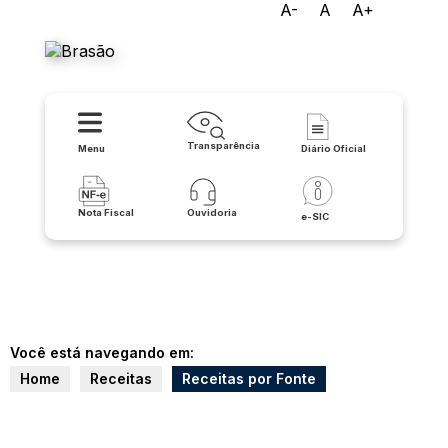
A-
A
A+
Prefeitura Municipal de Iuiu
Transparência
Menu
Diário Oficial
Nota Fiscal
Ouvidoria
e-SIC
Você está navegando em:
Home
Receitas
Receitas por Fonte