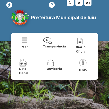
A-
A
A+
Prefeitura Municipal de Iuiu
Transparência
Menu
Diário
Oficial
Nota
Ouvidoria
e-SIC
Fiscal