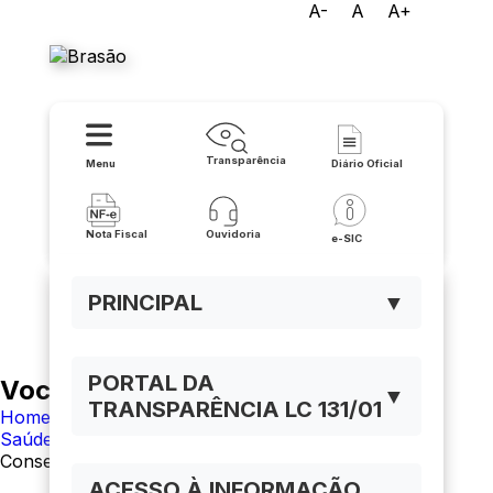
A-
A
A+
Prefeitura Municipal de Iuiu
Transparência
Menu
Diário Oficial
Nota Fiscal
Ouvidoria
e-SIC
PRINCIPAL
▼
PORTAL DA
Você está navegando em:
▼
TRANSPARÊNCIA LC 131/01
Home
Saúde
Conselho Municipal de Saúde
ACESSO À INFORMAÇÃO