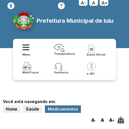
A-
A
A+
Prefeitura Municipal de Iuiu
Transparência
Menu
Diário Oficial
Nota Fiscal
Ouvidoria
e-SIC
Você está navegando em:
Home
Saúde
Medicamentos