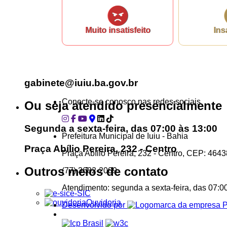
Ligue para nós
Muito insatisfeito
Ins
(77) 3682-2009
E-mail
gabinete@iuiu.ba.gov.br
Conecte-se conosco nas redes sociais
Ou seja atendido presencialmente
Segunda a sexta-feira, das 07:00 às 13:00
Prefeitura Municipal de Iuiu - Bahia
Praça Abílio Pereira, 232 - Centro
Praça Abílio Pereira, 232 - Centro, CEP: 464
Outros meios de contato
(77) 3682-2009
Atendimento: segunda a sexta-feira, das 07:0
e-SIC
Ouvidoria
Desenvolvido por