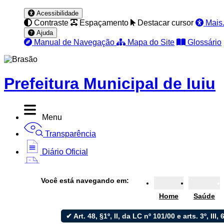
Acessibilidade
Contraste
Espaçamento
Destacar cursor
Mais.
Ajuda
Manual de Navegação
Mapa do Site
Glossário
Prefeitura Municipal de Iuiu
Menu
Transparência
Diário Oficial
Nota Fiscal
Você está navegando em:
Ouvidoria
Home
Saúde
e-SIC
✔ Art. 48, §1º, II, da LC nº 101/00 e arts. 3º, III, 