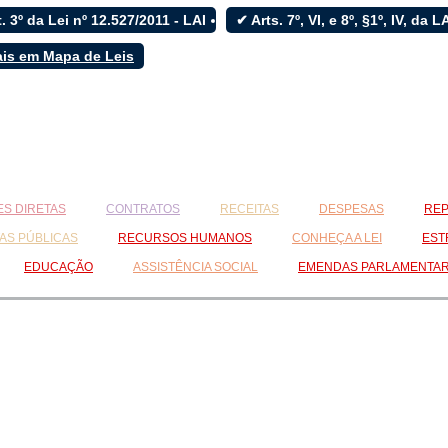
. 3º da Lei nº 12.527/2011 - LAI
✔ Arts. 7º, VI, e 8º, §1º, IV, da 
ais em Mapa de Leis
S DIRETAS
CONTRATOS
RECEITAS
DESPESAS
REP
AS PÚBLICAS
RECURSOS HUMANOS
CONHEÇA A LEI
EST
EDUCAÇÃO
ASSISTÊNCIA SOCIAL
EMENDAS PARLAMENTA