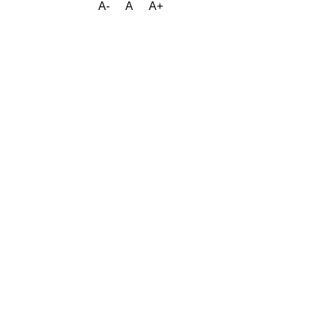
A-
A
A+