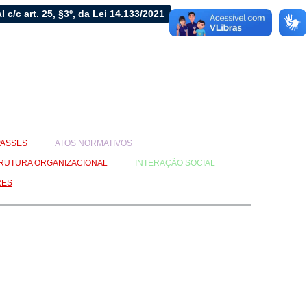
LAI c/c art. 25, §3º, da Lei 14.133/2021
ASSES
ATOS NORMATIVOS
RUTURA ORGANIZACIONAL
INTERAÇÃO SOCIAL
RES