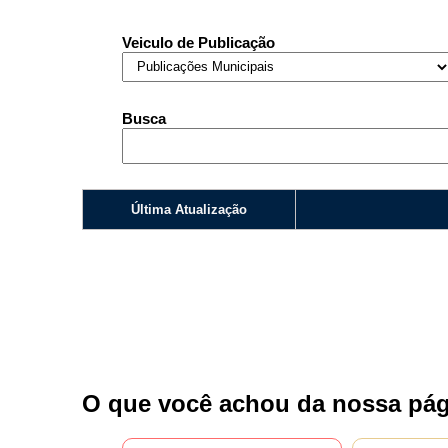
Nome*
Veiculo de Publicação
Telefone 1*
Telefone 2
E-mail*
Busca
Cidade/Estado
Assunto*
Última Atualização
Mensagem*
*Campos obrigatórios
Ao iniciar um contato, você concorda com a
Política de 
O que você achou da nossa pág
...Ou se preferir