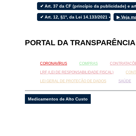
✔ Art. 37 da CF (princípio da publicidade) e art
✔ Art. 12, §1º, da Lei 14.133/2021
▶ Veja m
Filtrar por todos
Acesso à Informação
PORTAL DA TRANSPARÊNCIA
Cidadão
Empresas
Fotos
CORONAVÍRUS
COMPRAS
CONTRATAÇÕE
Notícias
Secretarias
LRF (LEI DE RESPONSABILIDADE FISCAL)
CONT
Servidor
LEI GERAL DE PROTEÇÃO DE DADOS
SAÚDE
Transparência
Turistas
Videos
Medicamentos de Alto Custo
Áudios
Fale conosco
Fale conosco