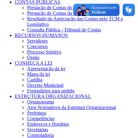
CONTAS PÚBLICAS
Prestação de Contas do Governo
Prestação de Contas da Gestão
Resultado da Apreciação das Contas pelo TCM e
Legislativo
Consulta Pública - Tribunal de Contas
RECURSOS HUMANOS
Servidores
Concursos
Processo Seletivo
Órgão
CONHEÇA A LEI
Apresentação da lei
Mapa da lei
Cartilha
Decreto Municipal
Formulários para pedido
ESTRUTURA ORGANIZACIONAL
Organograma
Atos Normativos da Estrutura Organizacional
Prefeitura
Competências
Endereços e Horários
Secretarias
Controladoria