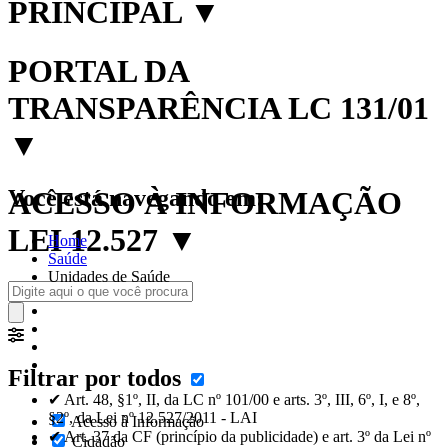
PRINCIPAL
▼
PORTAL DA
TRANSPARÊNCIA LC 131/01
▼
Você está navegando em:
ACESSO À INFORMAÇÃO
LEI 12.527
▼
Home
Saúde
Unidades de Saúde
Filtrar por todos
✔ Art. 48, §1º, II, da LC nº 101/00 e arts. 3º, III, 6º, I, e 8º,
§2º, da Lei nº 12.527/2011 - LAI
Acesso à Informação
✔ Art. 37 da CF (princípio da publicidade) e art. 3º da Lei nº
Cidadão