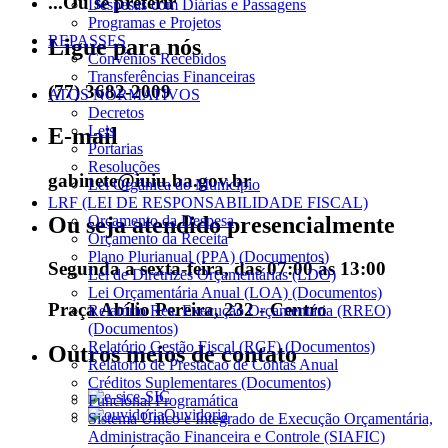
...Ou se preferir
Despesas com Diárias e Passagens
Programas e Projetos
REPASSES
Ligue para nós
Convênios Recebidos
Transferências Financeiras
(77) 3682-2009
ATOS NORMATIVOS
Decretos
Leis
E-mail
Portarias
Resoluções
gabinete@iuiu.ba.gov.br
Lei Orgânica do Município
LRF (LEI DE RESPONSABILIDADE FISCAL)
Ou seja atendido presencialmente
Orçamento da Despesa
Orçamento da Receita
Plano Plurianual (PPA) (Documentos)
Segunda a sexta-feira, das 07:00 às 13:00
Lei de Diretrizes Orçamentárias (LDO)
Lei Orçamentária Anual (LOA) (Documentos)
Praça Abílio Pereira, 232 - Centro
Relatório Res. Execução Orçamentária (RREO)
(Documentos)
Relatório Gestão Fiscal (RGF) (Documentos)
Outros meios de contato
Relatorio de Prestacao de Contas Anual
Créditos Suplementares (Documentos)
e-SIC
Funcional Programática
Ouvidoria
Sistema Único e Integrado de Execução Orçamentária,
Administração Financeira e Controle (SIAFIC)