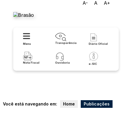
A-
A
A+
Prefeitura Municipal de Iuiu
Transparência
Menu
Diário Oficial
Nota Fiscal
Ouvidoria
e-SIC
Você está navegando em:
Home
Publicações