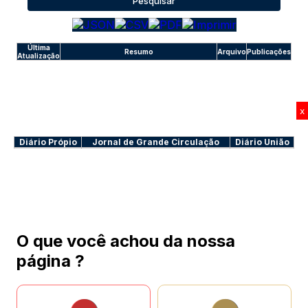
Pesquisar
Última
Resumo
Arquivo
Publicações
Atualização
x
Diário Própio
Jornal de Grande Circulação
Diário União
O que você achou da nossa
página ?