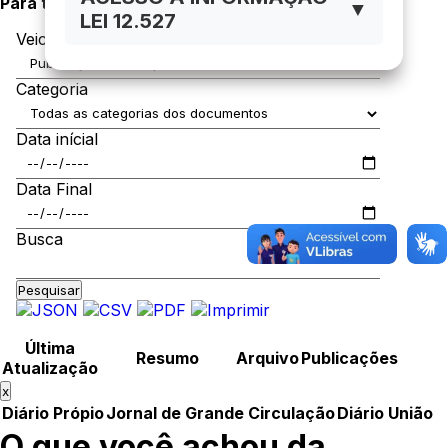
Para ter acesso as leis anteriores,
CLIQUE AQUI
.
▼
LEI 12.527
Veiculo de Publicação
Categoria
Data inícial
Data Final
Busca
Pesquisar
Última
Resumo
Arquivo
Publicações
Atualização
x
Diário Própio
Jornal de Grande Circulação
Diário União
O que você achou da