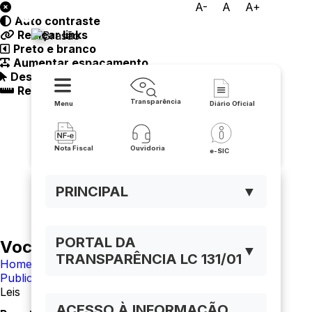
A-
A
A+
Auto contraste
Prefeitura Municipal de Iuiu
Realçar links
Preto e branco
Aumentar espaçamento
Destacando cursor
Regua guia
Transparência
Menu
Diário Oficial
Nota Fiscal
Ouvidoria
e-SIC
PRINCIPAL
▼
PORTAL DA
Você está navegando em:
▼
TRANSPARÊNCIA LC 131/01
Home
Publicações
Leis
ACESSO À INFORMAÇÃO