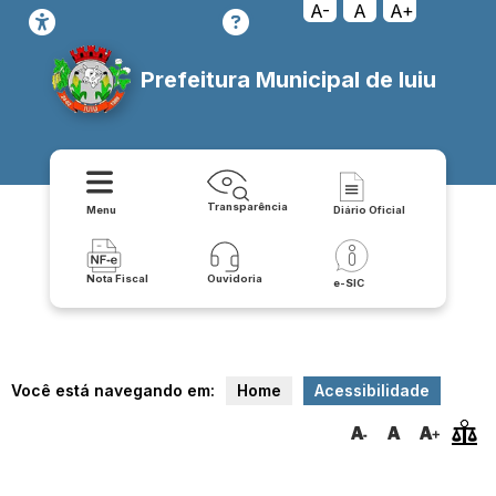
A-
A
A+
Prefeitura Municipal de Iuiu
Transparência
Menu
Diário Oficial
Nota Fiscal
Ouvidoria
e-SIC
Você está navegando em:
Home
Acessibilidade