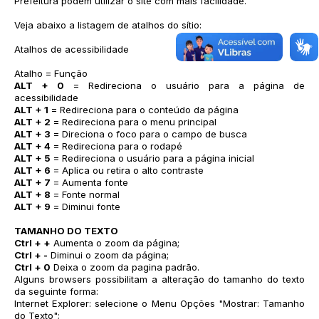
Prefeitura podem utilizar o site com mais facilidade.
Veja abaixo a listagem de atalhos do sítio:
Atalhos de acessibilidade
Atalho = Função
ALT + 0
= Redireciona o usuário para a página de
acessibilidade
ALT + 1
= Redireciona para o conteúdo da página
ALT + 2
= Redireciona para o menu principal
ALT + 3
= Direciona o foco para o campo de busca
ALT + 4
= Redireciona para o rodapé
ALT + 5
= Redireciona o usuário para a página inicial
ALT + 6
= Aplica ou retira o alto contraste
ALT + 7
= Aumenta fonte
ALT + 8
= Fonte normal
ALT + 9
= Diminui fonte
TAMANHO DO TEXTO
Ctrl + +
Aumenta o zoom da página;
Ctrl + -
Diminui o zoom da página;
Ctrl + 0
Deixa o zoom da pagina padrão.
Alguns browsers possibilitam a alteração do tamanho do texto
da seguinte forma:
Internet Explorer: selecione o Menu Opções "Mostrar: Tamanho
do Texto";