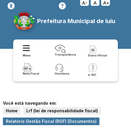
A-
A
A+
Prefeitura Municipal de Iuiu
Transparência
Menu
Diário Oficial
Nota Fiscal
Ouvidoria
e-SIC
Você está navegando em:
Home
Lrf (lei de responsabilidade fiscal)
Relatório Gestão Fiscal (RGF) (Documentos)