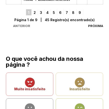
1
2
3
4
5
6
7
8
9
Página 1 de 9 | 45 Registro(s) encontrado(s)
ANTERIOR
PRÓXIMA
O que você achou da nossa
página ?
Muito insatisfeito
Insatisfeito